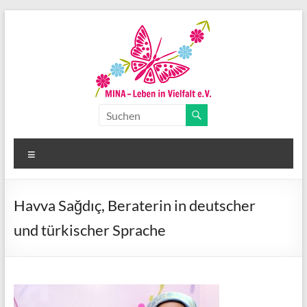
Zum
Inhalt
springen
MINA-
Leben
Menü
in
Vielfalt
Havva Sağdıç, Beraterin in deutscher
e.V.
und türkischer Sprache