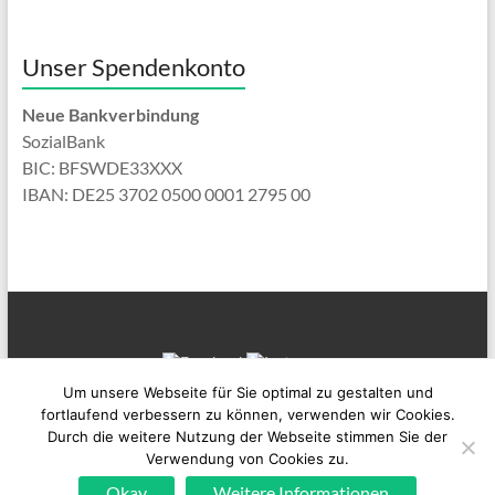
Unser Spendenkonto
Neue Bankverbindung
SozialBank
BIC: BFSWDE33XXX
IBAN: DE25 3702 0500 0001 2795 00
Um unsere Webseite für Sie optimal zu gestalten und
fortlaufend verbessern zu können, verwenden wir Cookies.
Durch die weitere Nutzung der Webseite stimmen Sie der
Copyright © 2026
MINA-Leben in Vielfalt e.V.
. Alle Rechte vorbehalten. Theme
Verwendung von Cookies zu.
Spacious
von ThemeGrill. Präsentiert von:
WordPress
.
Okay
Weitere Informationen