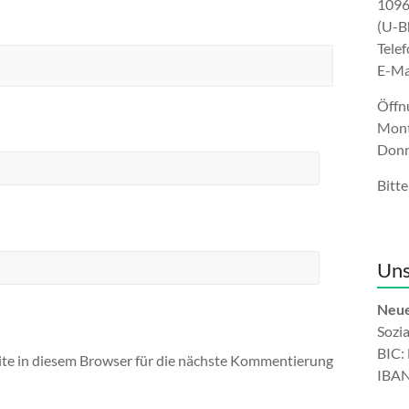
1096
(U-B
Tele
E-Ma
Öffn
Mont
Donn
Bitte
Uns
Neue
Sozi
BIC
e in diesem Browser für die nächste Kommentierung
IBAN