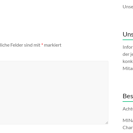
Unse
Uns
liche Felder sind mit
*
markiert
Info
der j
konk
Mita
Bes
Acht
MINA-
Char