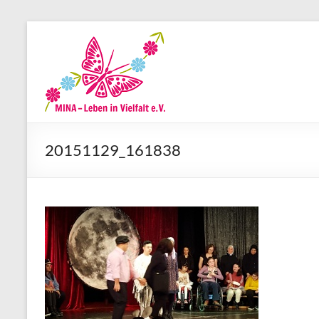
Zum
Inhalt
MINA-
springen
Leben
in
Vielfalt
20151129_161838
e.V.