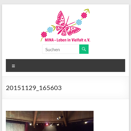
Zum
Inhalt
springen
MINA-
Leben
Menü
in
Vielfalt
20151129_165603
e.V.