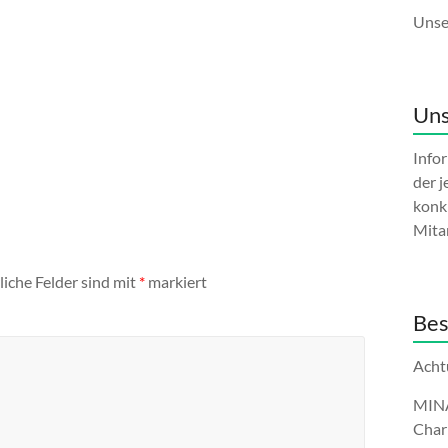
Unse
Uns
Info
der j
konk
Mita
liche Felder sind mit
*
markiert
Bes
Acht
MINA-
Char