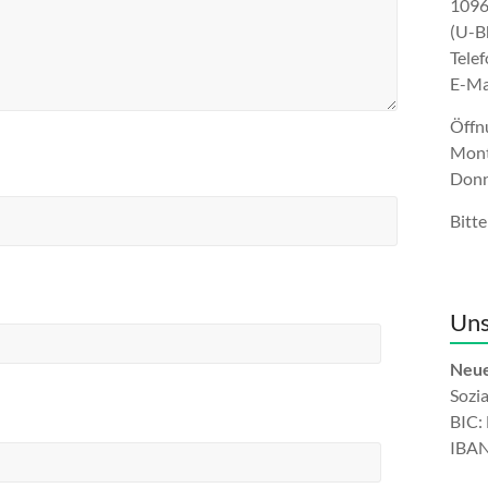
1096
(U-B
Tele
E-Ma
Öffn
Mont
Donn
Bitte
Uns
Neue
Sozi
BIC
IBAN