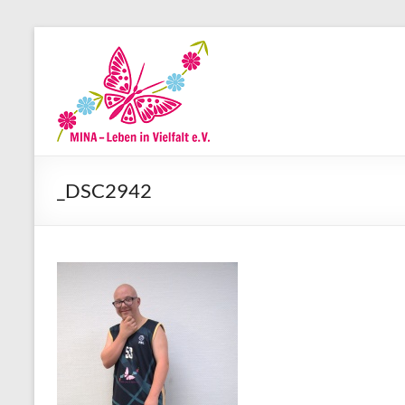
Zum
Inhalt
MINA-
springen
Leben
in
Vielfalt
_DSC2942
e.V.