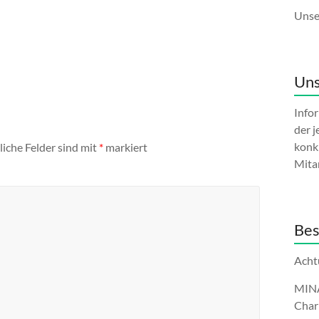
Unse
Uns
Info
der j
konk
liche Felder sind mit
*
markiert
Mita
Bes
Acht
MINA-
Char