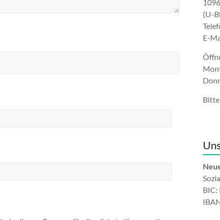
1096
(U-B
Tele
E-Ma
Öffn
Mont
Donn
Bitte
Uns
Neue
Sozi
BIC
IBAN