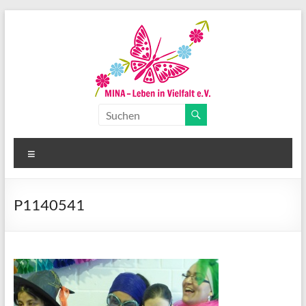
Zum
Inhalt
springen
MINA-
Leben
Menü
in
Vielfalt
P1140541
e.V.