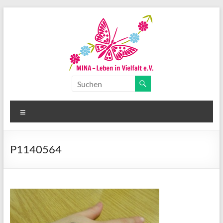
Zum
Inhalt
springen
MINA-
Leben
Menü
in
Vielfalt
P1140564
e.V.